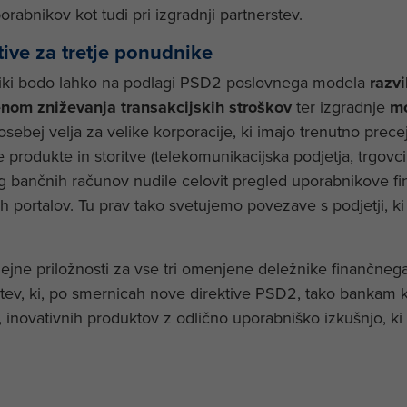
rabnikov kot tudi pri izgradnji partnerstev.
tive za tretje ponudnike
dniki bodo lahko na podlagi PSD2 poslovnega modela
razvi
nom zniževanja transakcijskih stroškov
ter izgradnje
mo
osebej velja za velike korporacije, ki imajo trenutno prece
 produkte in storitve (telekomunikacijska podjetja, trgovci
eg bančnih računov nudile celovit pregled uporabnikove fi
ih portalov. Tu prav tako svetujemo povezave s podjetji, ki
jne priložnosti za vse tri omenjene deležnike finančnega 
tev, ki, po smernicah nove direktive PSD2, tako bankam k
inovativnih produktov z odlično uporabniško izkušnjo, ki 