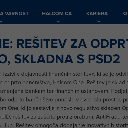
KA VARNOST
HALCOM CA
KARIERA
O
E: REŠITEV ZA ODPR
O, SKLADNA S PSD2
zzivi v dejavnosti finančnih storitev«, ki se je odvi
 za odprto bančništvo, Halcom One. Rešitev je sklad
e namenjena bankam ter finančnim ustanovam. Podjet
h bo odprto bančništvo prineslo v evropski prostor, pr
m One, ki jo sestavlja z novo regulativo skladen Op
neID, rešitev za zaščito proti zlorabam, AntiFraud t
Hub. Rešitev omogoča dodajanje inovativnih stori