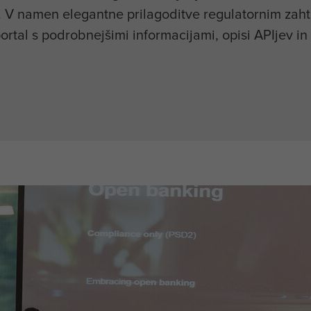
e. V namen elegantne prilagoditve regulatornim zah
ortal s podrobnejšimi informacijami, opisi APIjev in