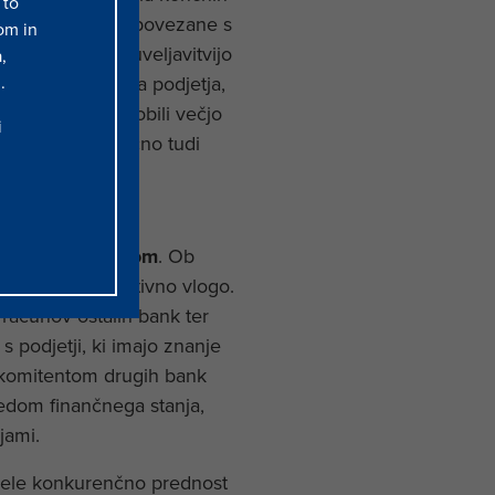
 to
eksnost, stroške povezane s
om in
 prejemnika. Z uveljavitvijo
,
.
telekomunikacijska podjetja,
iki bodo tako dobili večjo
i
roške in posledično tudi
tretjim ponudnikom
. Ob
Svetujemo pa aktivno vlogo.
o računov ostalih bank ter
s podjetji, ki imajo znanje
 komitentom drugih bank
edom finančnega stanja,
jami.
mele konkurenčno prednost