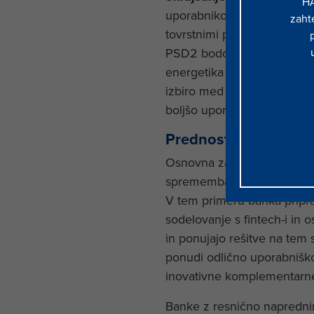
HA
uporabnikov v veliki meri 
zaht
tovrstnimi plačili in se ka
PSD2 bodo lahko zainteresira
energetika ipd.) inicirali 
izbiro med plačilnimi instr
boljšo uporabniško izkušnj
Prednosti odprtega 
Osnovna zahteva PSD2 dir
spremembah banka sicer lah
V tem primeru banka pripravi
sodelovanje s fintech-i in o
in ponujajo rešitve na tem
ponudi odlično uporabniško
inovativne komplementarne pr
Banke z resnično napredni