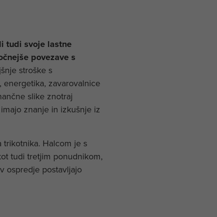
li tudi svoje lastne
čnejše povezave s
jšnje stroške s
, energetika, zavarovalnice
nančne slike znotraj
 imajo znanje in izkušnje iz
trikotnika. Halcom je s
ot tudi tretjim ponudnikom,
v ospredje postavljajo