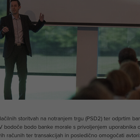
ačilnih storitvah na notranjem trgu (PSD2) ter odprtim ba
 V bodoče bodo banke morale s privoljenjem uporabnika o
h računih ter transakcijah in posledično omogočati avtori