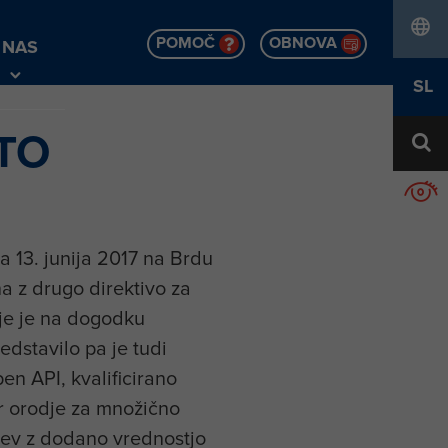
POMOČ
OBNOVA
 NAS
jezik
SL
TO
la 13. junija 2017 na Brdu
na z drugo direktivo za
je je na dogodku
edstavilo pa je tudi
en API, kvalificirano
er orodje za množično
tev z dodano vrednostjo