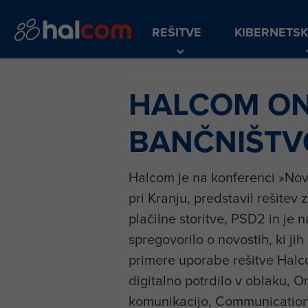
REŠITVE
KIBERNETS
HALCOM ON
BANČNIŠTV
Halcom je na konferenci »Novi i
pri Kranju, predstavil rešitev
plačilne storitve, PSD2 in j
spregovorilo o novostih, ki ji
primere uporabe rešitve Halco
digitalno potrdilo v oblaku, O
komunikacijo, Communication 