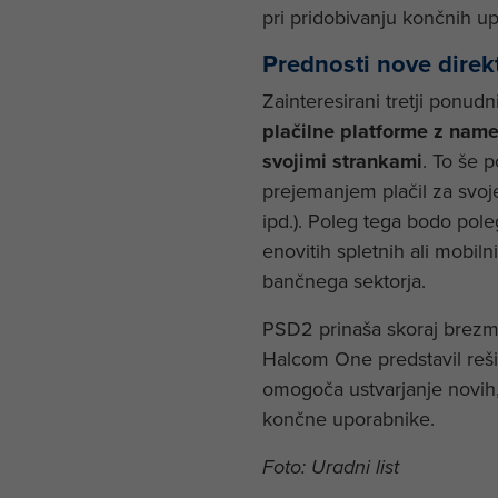
pri pridobivanju končnih upo
Prednosti nove direk
Zainteresirani tretji ponu
plačilne platforme z name
svojimi strankami
. To še p
prejemanjem plačil za svoje
ipd.). Poleg tega bodo pol
enovitih spletnih ali mobiln
bančnega sektorja.
PSD2 prinaša skoraj brezme
Halcom One predstavil reši
omogoča ustvarjanje novih, 
končne uporabnike.
Foto: Uradni list