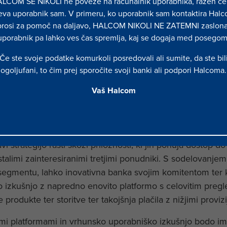
LCOM SE NIKOLI ne poveže na računalnik uporabnika, razen če
potekajo preko številnih posrednikov, kar povečuje kompl
eva uporabnik sam. V primeru, ko uporabnik sam kontaktira Halc
že v časovnem zamiku prenosa sredstev s strani plačnika do
prosi za pomoč na daljavo, HALCOM NIKOLI NE ZATEMNI zaslona
uporabnik pa lahko ves čas spremlja, kaj se dogaja med posegom
ni tretji ponudniki (fintech-i, trgovci, spletne trgovine, 
plačila neposredno z uporabnikovega računa. Končni uporabn
Če ste svoje podatke komurkoli posredovali ali sumite, da ste bil
umenti, večjo odzivnost s plačilom v realnem času, nižje st
ogoljufani, to čim prej sporočite svoji banki ali podpori Halcoma.
o.
Vaš Halcom
bančništva za banke
ektive je
odprtje internih IT sistemov zainteresiranim 
ko ostane pasivna in izvede le minimalne prilagoditve. 
 strategijo rasti skozi priložnosti, ki jih ponuja dostop d
stalimi zainteresiranimi tretjimi ponudniki. S sodelovanjem 
 segmentu, lahko inovativna banka svojim komitentom ter
 izkušnjo z napredno enovito platformo s celovitim pregl
odukte ter storitve ter takojšnja plačila z nižjimi provizi
mi platformami in vrhunsko uporabniško izkušnjo bodo i