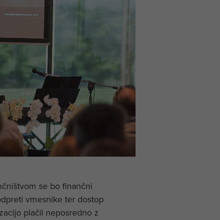
nčništvom se bo finančni
dpreti vmesnike ter dostop
zacijo plačil neposredno z