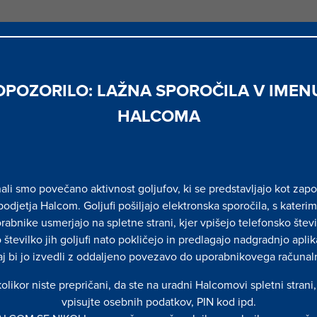
či prenesel na končnega uporabnika, tretji ponudniki pa b
em uporabnika ter razvili lastne plačilne platforme. Na dru
ostopom do računov ostalih bank možnost zagotoviti nove
OPOZORILO: LAŽNA SPOROČILA V IMEN
 torej prinaša prednosti za vse tri deležnike finančnega tr
HALCOMA
i tretje ponudnike storitev; Halcomova rešitev za odprto
mo, ki te prednosti približuje prav vsem.
ončne uporabnike
ijo PSD2 direktive prenaša na končnega uporabnika, saj 
ali smo povečano aktivnost goljufov, ki se predstavljajo kot zapo
podjetja Halcom. Goljufi pošiljajo elektronska sporočila, s katerim
 pregled nad finančnim stanjem ter nižji stroški poveza
rabnike usmerjajo na spletne strani, kjer vpišejo telefonsko števi
 od vsake banke posebej v nestandardizirani obliki skozi r
 številko jih goljufi nato pokličejo in predlagajo nadgradnjo aplik
ive bodo uporabniki sami odločili, kje ter pod kakšnimi po
aj bi jo izvedli z oddaljeno povezavo do uporabnikovega računal
podatkov ter izvajali plačila. Podatki o vseh računih bodo 
e tretjih ponudnikov.
olikor niste prepričani, da ste na uradni Halcomovi spletni strani
vpisujte osebnih podatkov, PIN kod ipd.
esa, večja izbira plačilnih instrumentov in nižji stroški