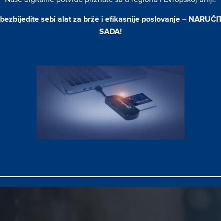
bezbijedite sebi alat za brže i efikasnije poslovanje –
NARUČI
tivna i sigurna rješenja za
SADA
!