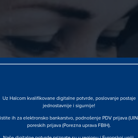
Uz Halcom kvalifikovane digitalne potvrde, poslovanje postaje
jednostavnije i sigurnije!
istite ih za elektronsko bankarstvo, podnošenje PDV prijava (UIN
poreskih prijava (Porezna uprava FBIH).
ITALNU BUDUĆNOST
Naše digitalne potvrde priznate su u regionu i Evropskoj uniji.