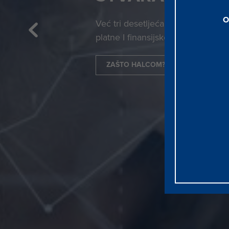
O
Već tri desetljeća razvijamo inova
platne I finansijske sisteme.
ZAŠTO HALCOM?