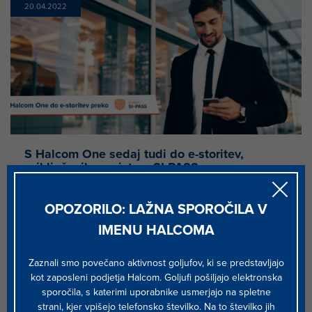
20.04.2022
S Halcom One sedaj tudi do e-storitev,
priključenih na sistem SI-PASS
SI-PASS je enotna točka za preverjanje identitete
uporabnikov in elektronskega podpisovanja dokumentov,
OPOZORILO: LAŽNA SPOROČILA V
predvsem v okviru opravljanja posameznih elektronskih
IMENU HALCOMA
storitev državnih portalov (zVEM,...
Zaznali smo povečano aktivnost goljufov, ki se predstavljajo
kot zaposleni podjetja Halcom. Goljufi pošiljajo elektronska
11.03.2022
sporočila, s katerimi uporabnike usmerjajo na spletne
strani, kjer vpišejo telefonsko številko. Na to številko jih