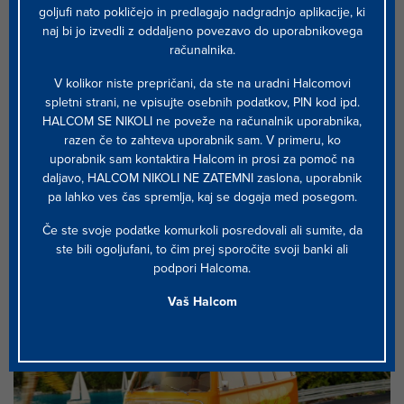
goljufi nato pokličejo in predlagajo nadgradnjo aplikacije, ki
naj bi jo izvedli z oddaljeno povezavo do uporabnikovega
računalnika.
V kolikor niste prepričani, da ste na uradni Halcomovi
spletni strani, ne vpisujte osebnih podatkov, PIN kod ipd.
HALCOM SE NIKOLI ne poveže na računalnik uporabnika,
razen če to zahteva uporabnik sam. V primeru, ko
Halcom že 30 let ustvarja digitalno
uporabnik sam kontaktira Halcom in prosi za pomoč na
prihodnost
daljavo, HALCOM NIKOLI NE ZATEMNI zaslona, uporabnik
pa lahko ves čas spremlja, kaj se dogaja med posegom.
Podjetje Halcom v teh dneh praznuje 30 let delovanja. Smo
pionir na področju razvoja inovativnih produktov in storitev
Če ste svoje podatke komurkoli posredovali ali sumite, da
za finančne ustanove v osrednji in jugovzhodni Evropi.
ste bili ogoljufani, to čim prej sporočite svoji banki ali
Našim strokovnjakom...
podpori Halcoma.
Vaš Halcom
07.06.2021