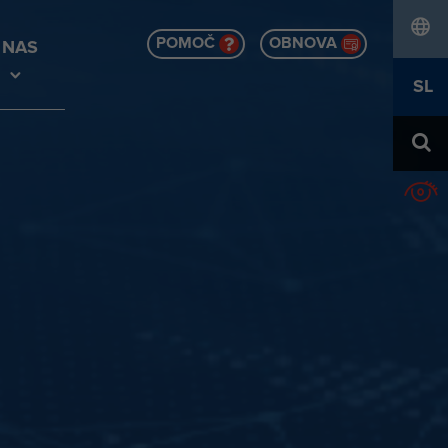
POMOČ
OBNOVA
 NAS
jezik
SL