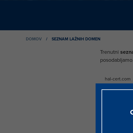
DOMOV
/
SEZNAM LAŽNIH DOMEN
Trenutni
sezn
posodabljamo
hal-cert.com
hal-ecert.co
hal-varstvo.
halcom-finan
halcom-kapit
halcom-placi