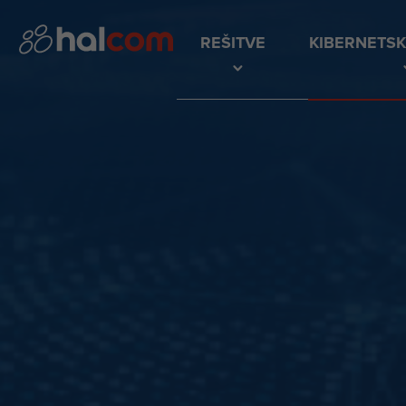
REŠITVE
KIBERNETS