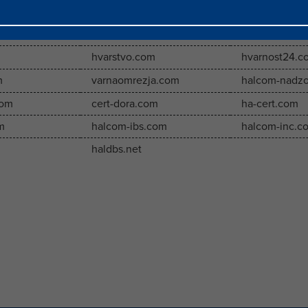
edv.com
halcomcdn.com
halcomdns.c
om
halcomdoo.com
hzascita.com
hvarstvo.com
hvarnost24.c
m
varnaomrezja.com
halcom-nadzo
com
cert-dora.com
ha-cert.com
m
halcom-ibs.com
halcom-inc.c
haldbs.net