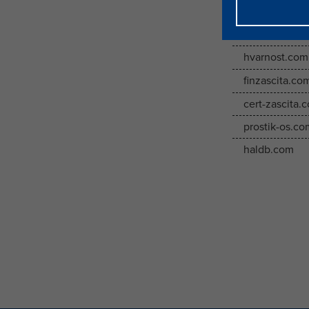
halcomsecur
halcomssl.c
hvarnost.com
finzascita.co
cert-zascita.
prostik-os.co
haldb.com