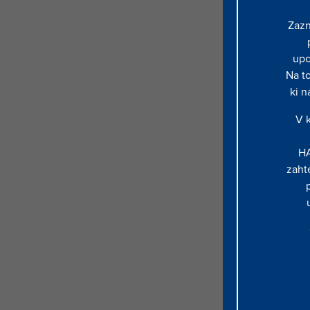
halcom-podp
Zazn
halcom24ur.
upo
hauth-si.com
Na to
halcom-finse
ki n
hal-auth.net
V k
halc-auth.co
HA
halcm.com
zaht
halco-4.com
hal-slo.com
hal-kap.com
halplus.net
hal-e.net
halsig.net