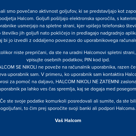
ora.com
halcom-v.com
halcom-varno
ali smo povečano aktivnost goljufov, ki se predstavljajo kot zapo
com
halcomauth.com
halcomv.com
podjetja Halcom. Goljufi pošiljajo elektronska sporočila, s katerim
rabnike usmerjajo na spletne strani, kjer vpišejo telefonsko števi
ispfinancni.com
nexus-hal.co
 številko jih goljufi nato pokličejo in predlagajo nadgradnjo aplik
rvis.com
isp-auth.com
hal-inbox.net
aj bi jo izvedli z oddaljeno povezavo do uporabnikovega računal
hal-mail.net
oauth-1.com
olikor niste prepričani, da ste na uradni Halcomovi spletni strani
m
halc-m.com
halco-3.com
vpisujte osebnih podatkov, PIN kod ipd.
LCOM SE NIKOLI ne poveže na računalnik uporabnika, razen če
halcm1.com
halcm2.com
eva uporabnik sam. V primeru, ko uporabnik sam kontaktira Halc
hal-ca.com
hal-si.com
prosi za pomoč na daljavo, HALCOM NIKOLI NE ZATEMNI zaslona
uporabnik pa lahko ves čas spremlja, kaj se dogaja med posegom
hal-sl.com
halkap.com
halkonta.com
halc-plus.co
Če ste svoje podatke komurkoli posredovali ali sumite, da ste bil
ogoljufani, to čim prej sporočite svoji banki ali podpori Halcoma.
haldp.com
hlcauth.com
ha-dp.net
havcert.com
Vaš Halcom
halcomsecure.com
halcomsecur