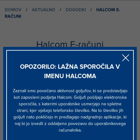
DOMOV
/
AKTUALNO
/
DOGODKI
/
HALCOM E-
RAČUNI
Halcom E-računi
OPOZORILO: LAŽNA SPOROČILA V
Spoštovani.
IMENU HALCOMA
Vabimo vas na Halcomovo srečanje, na katerem se bomo pogovorili
o
Zaznali smo povečano aktivnost goljufov, ki se predstavljajo
migraciji klirinškega sistema za izmenjavo e-računov.
kot zaposleni podjetja Halcom. Goljufi pošiljajo elektronska
sporočila, s katerimi uporabnike usmerjajo na spletne
V aprilu je Bankart obvestil banke, da želi migrirati sistem e-računov
strani, kjer vpišejo telefonsko številko. Na to številko jih
na zunanjega izvajalca. Rok migracije še ni določen, predvidoma pa
goljufi nato pokličejo in predlagajo nadgradnjo aplikacije, ki
se bo to zgodilo med junijem in decembrom 2023.
naj bi jo izvedli z oddaljeno povezavo do uporabnikovega
Na srečanju bi se pogovorili o prednostih migracije obstoječega
računalnika.
sistema na Halcom in o časovnih rokih. Vsekakor pa vam bomo
odgovorili na vsa vprašanja, ki bi se vam morebiti porodila o tej