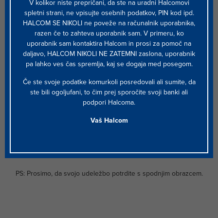
V kolikor niste prepričani, da ste na uradni Halcomovi
temi.
spletni strani, ne vpisujte osebnih podatkov, PIN kod ipd.
HALCOM SE NIKOLI ne poveže na računalnik uporabnika,
Srečanje bo potekalo v
razen če to zahteva uporabnik sam. V primeru, ko
torek, 17. januarja 2023 od 9:00 do predvidoma
uporabnik sam kontaktira Halcom in prosi za pomoč na
12:00 ure
daljavo, HALCOM NIKOLI NE ZATEMNI zaslona, uporabnik
v Four Points by Sheraton, Pot za Brdom 4,
pa lahko ves čas spremlja, kaj se dogaja med posegom.
Ljubljana.
Če ste svoje podatke komurkoli posredovali ali sumite, da
ste bili ogoljufani, to čim prej sporočite svoji banki ali
Lepo vabljeni!
podpori Halcoma.
S spoštovanjem.
Vaš Halcom
Ekipa Halcoma
PS: Prosimo, da svojo udeležbo potrdite s spodnjim obrazcem.