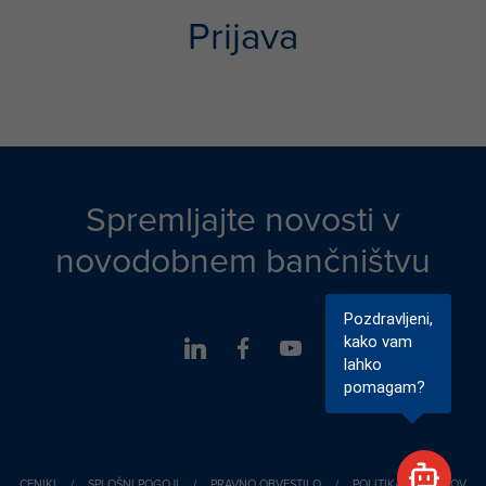
Prijava
Spremljajte novosti v
novodobnem bančništvu
Pozdravljeni,
kako vam
lahko
pomagam?
CENIKI
/
SPLOŠNI POGOJI
/
PRAVNO OBVESTILO
/
POLITIKA PIŠKOTKOV