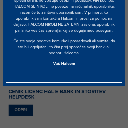
2
spletni strani, ne vpisujte osebnih podatkov, PIN kod ipd.
HALCOM SE NIKOLI ne poveže na računalnik uporabnika,
razen če to zahteva uporabnik sam. V primeru, ko
CENIK STORITEV HALCOM CA ZA POSLOVNE
uporabnik sam kontaktira Halcom in prosi za pomoč na
SUBJEKTE
daljavo, HALCOM NIKOLI NE ZATEMNI zaslona, uporabnik
pa lahko ves čas spremlja, kaj se dogaja med posegom.
ODPRI
Če ste svoje podatke komurkoli posredovali ali sumite, da
ste bili ogoljufani, to čim prej sporočite svoji banki ali
podpori Halcoma.
Vaš Halcom
3
CENIK LICENC HAL E-BANK IN STORITEV
HELPDESK
ODPRI