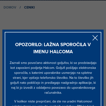
DOMOV
/
CENIKI
1
OPOZORILO: LAŽNA SPOROČILA V
IMENU HALCOMA
CENIK STORITEV HALCOM CA ZA FIZIČNE
Zaznali smo povečano aktivnost goljufov, ki se predstavljajo
OSEBE
kot zaposleni podjetja Halcom. Goljufi pošiljajo elektronska
sporočila, s katerimi uporabnike usmerjajo na spletne
ODPRI
strani, kjer vpišejo telefonsko številko. Na to številko jih
goljufi nato pokličejo in predlagajo nadgradnjo aplikacije, ki
naj bi jo izvedli z oddaljeno povezavo do uporabnikovega
računalnika.
V kolikor niste prepričani, da ste na uradni Halcomovi