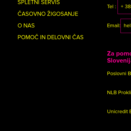
SPLETNI SERVIS
Tel :
+ 38
ČASOVNO ŽIGOSANJE
O NAS
Email:
he
POMOČ IN DELOVNI ČAS
Za pomo
Slovenij
Poslovni
NLB Pr
Unicredit