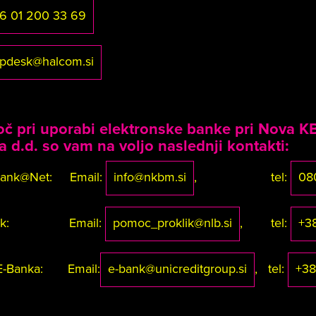
6 01 200 33 69
lpdesk@halcom.si
č pri uporabi elektronske banke pri Nova KB
a d.d. so vam na voljo naslednji kontakti:
 Bank@Net: Email:
info@nkbm.si
, tel:
08
oklik: Email:
pomoc_proklik@nlb.si
, tel:
+3
 E-Banka: Email:
e-bank@unicreditgroup.si
, tel:
+38