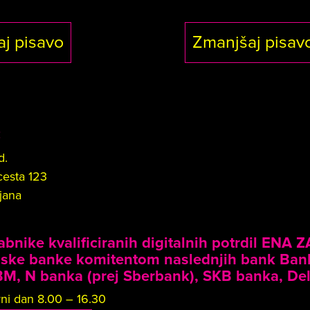
j pisavo
Zmanjšaj pisav
:
d.
cesta 123
jana
bnike kvalificiranih digitalnih potrdil ENA 
nske banke komitentom naslednjih bank Ban
M, N banka (prej Sberbank), SKB banka, Dela
ni dan 8.00 – 16.30