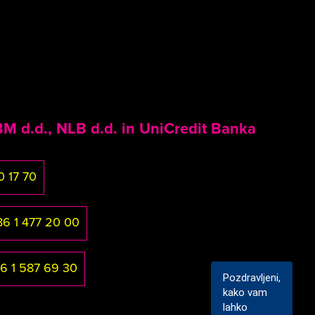
M d.d., NLB d.d. in UniCredit Banka
0 17 70
86 1 477 20 00
6 1 587 69 30
Pozdravljeni,
kako vam
lahko