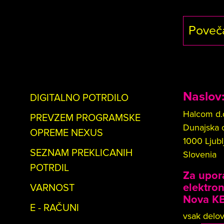
Poveča
Naslov
DIGITALNO POTRDILO
Halcom d.
PREVZEM PROGRAMSKE
Dunajska 
OPREME NEXUS
1000 Ljubl
SEZNAM PREKLICANIH
Slovenia
POTRDIL
Za upora
elektro
VARNOST
Nova KB
E - RAČUNI
vsak delov