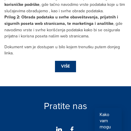
korisničke podrške
, gde tačno navodimo vrste podataka koje u tim
slučajevima obrađujemo , kao i svrhe obrade podataka.
Prilog 2: Obrada podataka u svrhe obaveštavanja, prijatnih i
sigurnih poseta web stranicama, te marketinga i analitike
, gde
navodimo vrste i svrhe korišćenja podataka kako bi se osigurala
prijatna i korisna poseta našim web stranicama.
Dokument vam je dostupan u bilo kojem trenutku putem donjeg
linka.
VIŠE
Pratite nas
Kako
vam
mogu