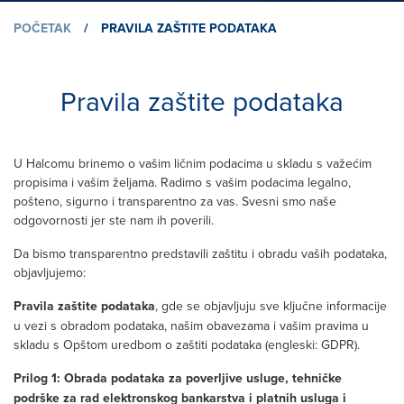
POČETAK
/
PRAVILA ZAŠTITE PODATAKA
Pravila zaštite podataka
U Halcomu brinemo o vašim ličnim podacima u skladu s važećim
propisima i vašim željama. Radimo s vašim podacima legalno,
pošteno, sigurno i transparentno za vas. Svesni smo naše
odgovornosti jer ste nam ih poverili.
Da bismo transparentno predstavili zaštitu i obradu vaših podataka,
objavljujemo:
Pravila zaštite podataka
, gde se objavljuju sve ključne informacije
u vezi s obradom podataka, našim obavezama i vašim pravima u
skladu s Opštom uredbom o zaštiti podataka (engleski: GDPR).
Prilog 1: Obrada podataka za poverljive usluge, tehničke
podrške za rad elektronskog bankarstva i platnih usluga i