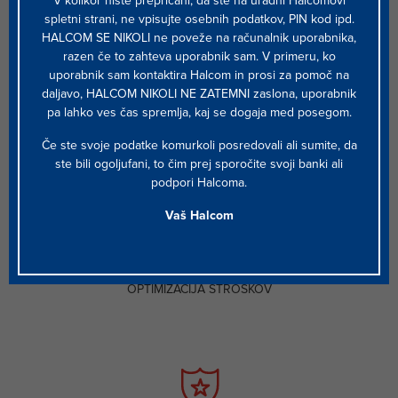
V kolikor niste prepričani, da ste na uradni Halcomovi
spletni strani, ne vpisujte osebnih podatkov, PIN kod ipd.
HALCOM SE NIKOLI ne poveže na računalnik uporabnika,
razen če to zahteva uporabnik sam. V primeru, ko
uporabnik sam kontaktira Halcom in prosi za pomoč na
daljavo, HALCOM NIKOLI NE ZATEMNI zaslona, uporabnik
pa lahko ves čas spremlja, kaj se dogaja med posegom.
RAST PRIHODKOV
Če ste svoje podatke komurkoli posredovali ali sumite, da
ste bili ogoljufani, to čim prej sporočite svoji banki ali
podpori Halcoma.
Vaš Halcom
OPTIMIZACIJA STROŠKOV