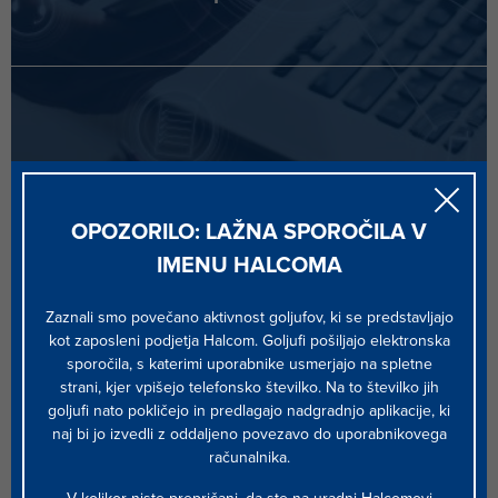
Pogosta vprašanja
OPOZORILO: LAŽNA SPOROČILA V
IMENU HALCOMA
Zaznali smo povečano aktivnost goljufov, ki se predstavljajo
kot zaposleni podjetja Halcom. Goljufi pošiljajo elektronska
sporočila, s katerimi uporabnike usmerjajo na spletne
strani, kjer vpišejo telefonsko številko. Na to številko jih
goljufi nato pokličejo in predlagajo nadgradnjo aplikacije, ki
naj bi jo izvedli z oddaljeno povezavo do uporabnikovega
INOVATIVNOST
računalnika.