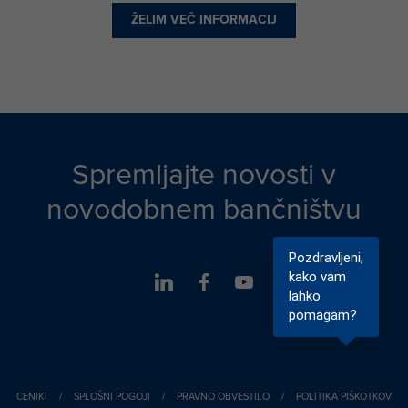
ŽELIM VEČ INFORMACIJ
Spremljajte novosti v
novodobnem bančništvu
Pozdravljeni,
kako vam
lahko
pomagam?
CENIKI
/
SPLOŠNI POGOJI
/
PRAVNO OBVESTILO
/
POLITIKA PIŠKOTKOV