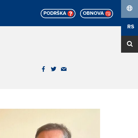
PODRŠKA
OBNOVA
lang
RS