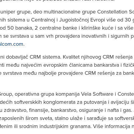
uniper grupe, deo multinacionalne grupe Constellation Sof
tnih sistema u Centralnoj i Jugoistočnoj Evropi više od 30
e od 50 banaka, 2 centralne banke i klirinške kuće i sa vi
om se svrstava u sam vrh provajdera inovativnih i sigurnih pl
lcom.com
.
tivni dobavljač CRM sistema. Kvalitet njihovog CRM rešenj
nti među najvećim evropskim članicama bankarstva i fizičk
 se svrstava među najbolje provajdere CRM rešenja za bank
Group, operativna grupa kompanija Vela Software i Constel
ećih softverskkih konglomerata za putovanja i avijaciju š
 zdravstvo, finansije, bankarstvo, osiguranje i nafta i gas
zaposlenih širom sveta, stalno ulaže i sarađuje sa softver
eđenim ili srodnim industrijskim granama. Više informacija