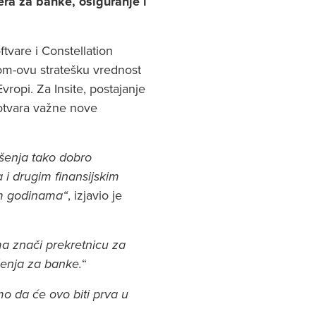
ra za banke, osiguranje i
tvare i Constellation
lcom-ovu stratešku vrednost
Evropi. Za Insite, postajanje
otvara važne nove
šenja tako dobro
i drugim finansijskim
nim godinama“
, izjavio je
a znači prekretnicu za
šenja za banke.
“
 da će ovo biti prva u