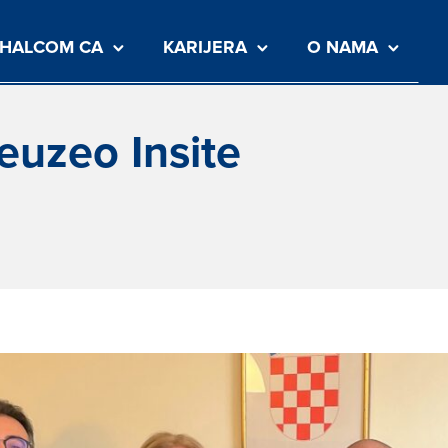
HALCOM CA
KARIJERA
O NAMA
euzeo Insite