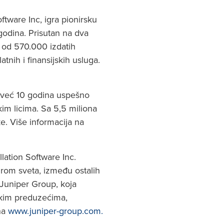
tware Inc, igra pionirsku
 godina. Prisutan na dva
še od 570.000 izdatih
atnih i finansijskih usluga.
a već 10 godina uspešno
im licima. Sa 5,5 miliona
e. Više informacija na
lation Software Inc.
irom sveta, između ostalih
. Juniper Group, koja
skim preduzećima,
 na
www.juniper-group.com.