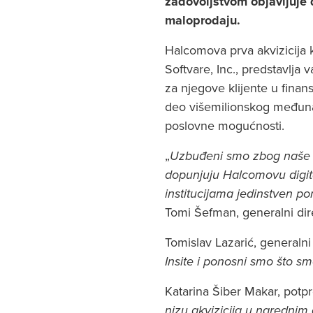
zadovoljstvom objavljuje 
maloprodaju.
Halcomova prva akvizicija 
Softvare, Inc., predstavlja
za njegove klijente u finansi
deo višemilionskog međuna
poslovne mogućnosti.
„
Uzbuđeni smo zbog naše p
dopunjuju Halcomovu digit
institucijama jedinstven p
Tomi Šefman, generalni di
Tomislav Lazarić, generalni
Insite i ponosni smo što 
Katarina Šiber Makar, potp
nizu akvizicija u narednim