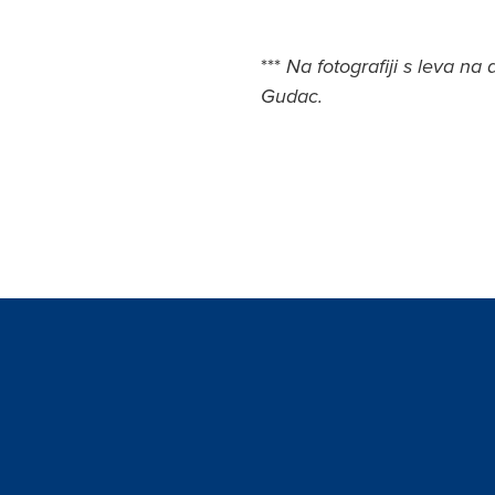
***
Na fotografiji s leva n
Gudac.