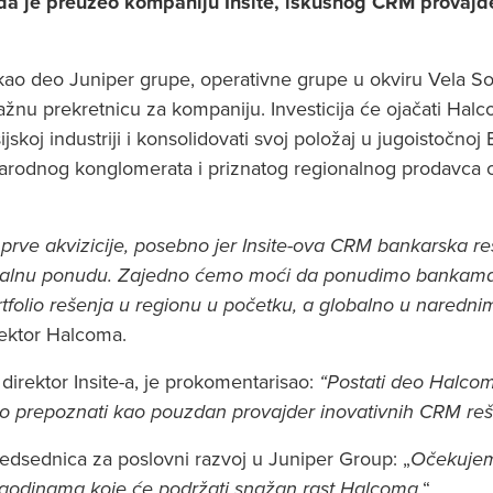
da je preuzeo kompaniju Insite, iskusnog CRM provajde
kao deo Juniper grupe, operativne grupe u okviru Vela Sof
 važnu prekretnicu za kompaniju. Investicija će ojačati Ha
jskoj industriji i konsolidovati svoj položaj u jugoistočnoj 
rodnog konglomerata i priznatog regionalnog prodavca 
rve akvizicije, posebno jer Insite-ova CRM bankarska re
alnu ponudu. Zajedno ćemo moći da ponudimo bankama 
ortfolio rešenja u regionu u početku, a globalno u nared
rektor Halcoma.
 direktor Insite-a, je prokomentarisao:
“Postati deo Halcom
smo prepoznati kao pouzdan provajder inovativnih CRM re
redsednica za poslovni razvoj u Juniper Group: „
Očekujemo
 godinama koje će podržati snažan rast Halcoma.
“