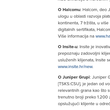
O Halcomu
: Halcom, deo J
ulogu u oblasti razvoja pla
kontinenta, 7 tržišta, u viš
digitalnih sertifikata, Halc
Više informacija na
www.ha
O Insite-u
: Insite je inova
prepoznaju zadovoljni klije
usluženih klijenata, Insite
www.insite.hr/new
.
O Juniper Grupi
: Juniper 
[TSKS:CSU], je jedan od vod
relevantnih grana kao što su
trenutno broji preko 1.200 
opslužujući klijente u odr