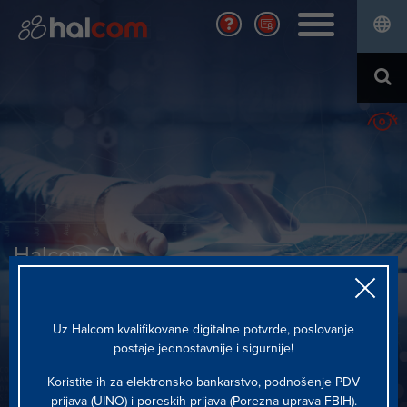
RJEŠENJA
Banke i finansijske ustanove
HALCOM CA
Preduzeća
Kvalifikovana digitalna potvrda
Centralne banke i kliring kuće
KARIJERA
Digitalna potvrda
Usluge
Otvorene pozicije
O NAMA
Ko smo
Društvena odgovornost
Aktualno
Halcom CA
Lična karta kompanije
Kontakt
POLITIKE I DOKUMENTI
Uz Halcom kvalifikovane digitalne potvrde, poslovanje
postaje jednostavnije i sigurnije!
Koristite ih za elektronsko bankarstvo, podnošenje PDV
prijava (UINO) i poreskih prijava (Porezna uprava FBIH).