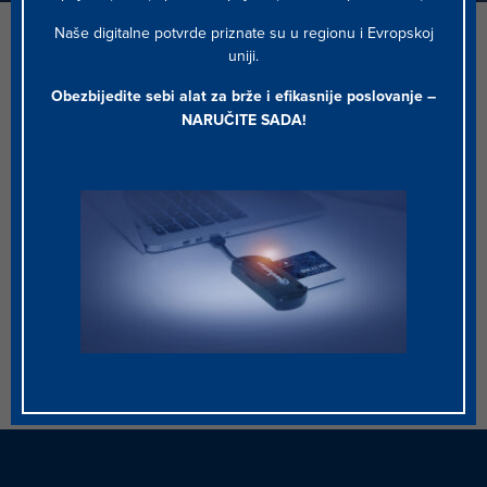
Naše digitalne potvrde priznate su u regionu i Evropskoj
POČETNA
/
HALCOM CA
/
POLITIKE I DOKUMENTI
uniji.
Obezbijedite sebi alat za brže i efikasnije poslovanje –
KVALIFIKOVANE
DIGITALNE POTVRDE ZA
NARUČITE SADA
!
DIGITALNE POTVRDE ZA
FIZIČKA LICA
PRAVNA LICA
KVALIFIKOVANE DIGITALNE POTVRDE ZA PRAVNA LICA
OPŠTA PRAVILA RADA - CPS