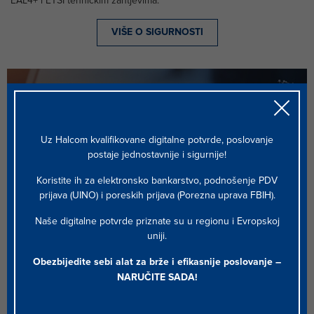
EAL4+ i ETSI tehničkim zahtjevima.
VIŠE O SIGURNOSTI
eIDAS
Halcom CA je certificiran prema eIDAS regulativi, koja
Uz Halcom kvalifikovane digitalne potvrde, poslovanje
predstavlja prekretnicu na putu ka jedinstvenom, korisnijem
postaje jednostavnije i sigurnije!
i sigurnijem digitalnom tržištu, jer je postavila temelje
jednostavnijoj i pouzdanijoj upotrebi digitalnih usluga.
Koristite ih za elektronsko bankarstvo, podnošenje PDV
prijava (UINO) i poreskih prijava (Porezna uprava FBIH).
KORISNI LINKOVI
Naše digitalne potvrde priznate su u regionu i Evropskoj
uniji.
Cjenovnici
Obezbijedite sebi alat za brže i efikasnije poslovanje –
Politike i dokumenti
NARUČITE SADA
!
Lista opozvanih certifikata