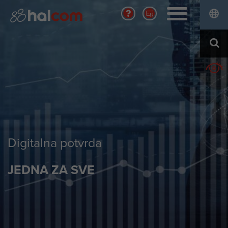
RJEŠENJA
Banke i finansijske ustanove
HALCOM CA
Preduzeća
Kvalifikovana digitalna potvrda
Centralne banke i kliring kuće
KARIJERA
Digitalna potvrda
Usluge
Otvorene pozicije
O NAMA
Ko smo
Društvena odgovornost
Aktualno
Digitalna potvrda
Lična karta kompanije
Kontakt
JEDNA ZA SVE