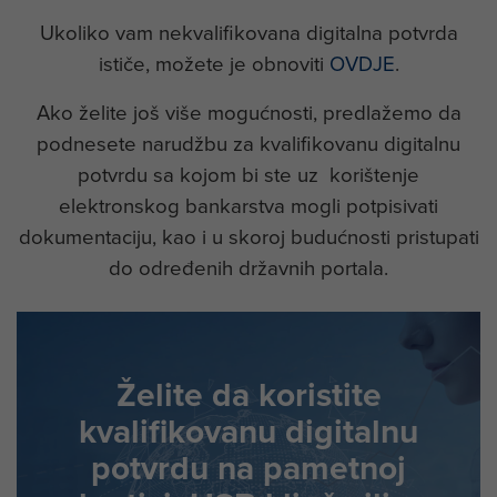
Ukoliko vam nekvalifikovana digitalna potvrda
ističe, možete je obnoviti
OVDJE
.
Ako želite još više mogućnosti, predlažemo da
podnesete narudžbu za kvalifikovanu digitalnu
potvrdu sa kojom bi ste uz korištenje
elektronskog bankarstva mogli potpisivati
dokumentaciju, kao i u skoroj budućnosti pristupati
do određenih državnih portala.
Želite da koristite
kvalifikovanu digitalnu
potvrdu na pametnoj