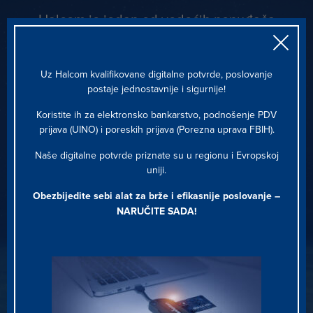
Halcom je jedan od vodećih ponuđača
rješenja za digitalno bankarstvo i platne
sisteme u Evropi, Bliskom Istoku i Africi.
Uz Halcom kvalifikovane digitalne potvrde, poslovanje
postaje jednostavnije i sigurnije!
Koristite ih za elektronsko bankarstvo, podnošenje PDV
prijava (UINO) i poreskih prijava (Porezna uprava FBIH).
Naše digitalne potvrde priznate su u regionu i Evropskoj
3
31
+
uniji.
Obezbijedite sebi alat za brže i efikasnije poslovanje –
NARUČITE SADA
!
TRŽIŠTA
KOMERCIJALNE
BANKE
1
124
k+