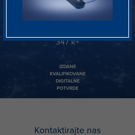
CENTRALNE
PREDUZEĆA
BANKE I KLIRING
KUĆE
437
k+
IZDANE
KVALIFIKOVANE
DIGITALNE
POTVRDE
Kontaktirajte nas