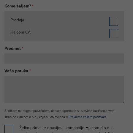
Kome šaljem?
*
Prodaja
Halcom CA
Predmet
*
Vaša poruka
*
S klikom na dugme potvrđujem, da sam upoznat/a s uslovima korištenja web
stranice Halcom d.o.o., koja su objavljena u
Pravilima zaštite podataka.
.
Checkbox prijava na novice
Želim primati e-obavijesti kompanije Halcom d.o.o. i