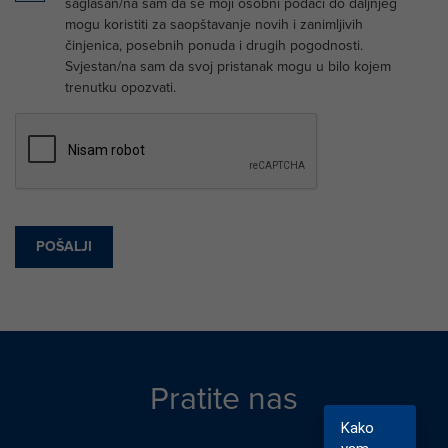
saglasan/na sam da se moji osobni podaci do daljnjeg
mogu koristiti za saopštavanje novih i zanimljivih
činjenica, posebnih ponuda i drugih pogodnosti.
Svjestan/na sam da svoj pristanak mogu u bilo kojem
trenutku opozvati.
Recaptcha
Pratite nas
Kako