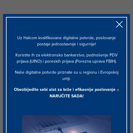
Profesionalne usluge i usluge
podrške
Uz Halcom kvalifikovane digitalne potvrde, poslovanje
postaje jednostavnije i sigurnije!
Koristite ih za elektronsko bankarstvo, podnošenje PDV
prijava (UINO) i poreskih prijava (Porezna uprava FBIH).
Naše digitalne potvrde priznate su u regionu i Evropskoj
uniji.
SaaS
Obezbijedite sebi alat za brže i efikasnije poslovanje –
Software-as-a-Service (SaaS) vam omogućava da brzo i
NARUČITE SADA
!
učinkovito uspostavite nova digitalna rješenja. Veća inicijalna
investicija i naknadni troškovi održavanja prenose se u
mjesečnu naknadu.