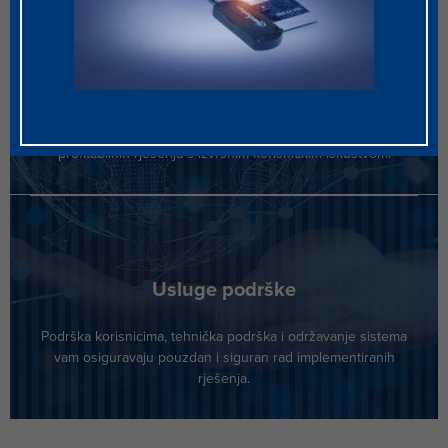
Profesionalne usluge
Naše poznavanje trendova finansijske industrije nam pomaže
da vam pružimo najbolje savjete kod uvođenja isplativih i
profitabilnih rješenja s izvrsnim korisničkim iskustvom.
Usluge podrške
Podrška korisnicima, tehnička podrška i održavanje sistema
vam osiguravaju pouzdan i siguran rad implementiranih
rješenja.