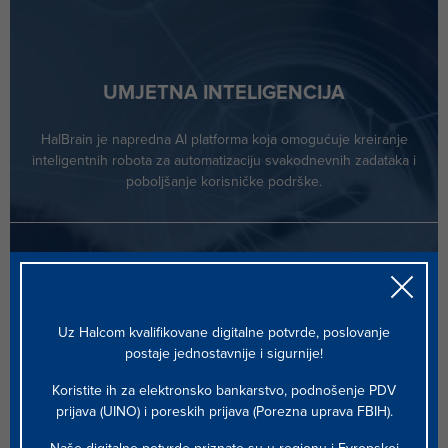
UMJETNA INTELIGENCIJA
HalBrain je napredna AI platforma koja omogućuje kreiranje
inteligentnih robota za automatizaciju svakodnevnih zadataka i
poboljšanje korisničke podrške.
KVALIFIKOVANA DIGITALNA POTVRDA
Uz Halcom kvalifikovane digitalne potvrde, poslovanje
postaje jednostavnije i sigurnije!
Kvalifikovana digitalna potvrda koja vašim korisnicima
omogućava pristup računima u raznim bankama u Bosni i
Koristite ih za elektronsko bankarstvo, podnošenje PDV
Hercegovini i inozemstvu, a ujedno je i pristupnica za sigurno
prijava (UINO) i poreskih prijava (Porezna uprava FBIH).
elektronsko poslovanje na brojnim web portalima.