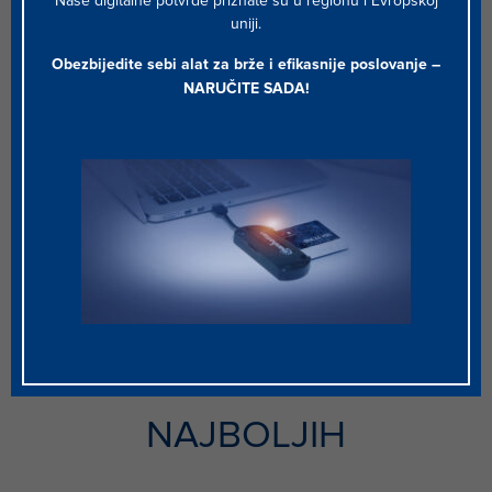
Naše digitalne potvrde priznate su u regionu i Evropskoj
uniji.
Obezbijedite sebi alat za brže i efikasnije poslovanje –
NARUČITE SADA
!
OPEN BANKING
Provjerite kako ćete ispuniti zahtjeve nove PSD2 regulative
integrišući platformu koja vam omogućuje usluga s dodanom
vrijednošću.
UŽIVAMO POVJERENJE
NAJBOLJIH